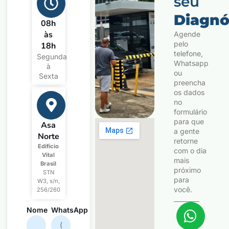
seu
Diagnó
08h
às
Agende
pelo
18h
telefone,
Segunda
Whatsapp
à
ou
Sexta
preencha
os dados
no
formulário
para que
Asa
a gente
Norte
retorne
Edifício
com o dia
Vital
mais
Brasil
próximo
STN
para
W3, s/n,
você.
256/260
Nome
WhatsApp