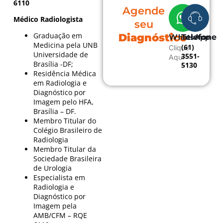
6110
Agende
Médico Radiologista
seu
Graduação em
Diagnóstico
WhatsApp
Telefone
Medicina pela UNB
(61)
Clique
Universidade de
3551-
Aqui
Brasília -DF;
5130
Residência Médica
em Radiologia e
Diagnóstico por
Imagem pelo HFA,
Brasília – DF.
Membro Titular do
Colégio Brasileiro de
Radiologia
Membro Titular da
Sociedade Brasileira
de Urologia
Especialista em
Radiologia e
Diagnóstico por
Imagem pela
AMB/CFM – RQE